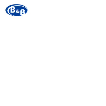
The lagerst manufacturer of cosmetic
ingredients
Do our Best,
Be the Best!